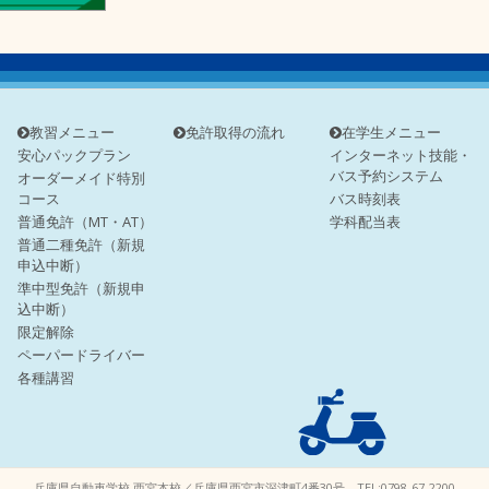
教習メニュー
免許取得の流れ
在学生メニュー
安心パックプラン
インターネット技能・
バス予約システム
オーダーメイド特別
コース
バス時刻表
普通免許（MT・AT）
学科配当表
普通二種免許（新規
申込中断）
準中型免許（新規申
込中断）
限定解除
ペーパードライバー
各種講習
兵庫県自動車学校 西宮本校／兵庫県西宮市深津町4番30号 TEL:0798-67-2200