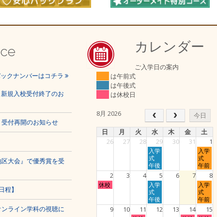
カレンダー
ice
ご入学日の案内
バックナンバーはコチラ
は午前式
は午後式
程、新規入校受付終了のお
は休校日
8月 2026
今日
、受付再開のお知らせ
日
月
火
水
木
金
土
26
27
28
29
30
31
1
水
土
入学
入学
曜
曜
式
式
地区大会』で優秀賞を受
日,
日,
午後
午前
7
8
2
3
4
5
6
7
8
月
月
日
水
土
休校
入学
入学
29th
1st
日程】
曜
曜
曜
式
式
2026
2026
日,
日,
日,
午後
午前
8
8
8
オンライン学科の視聴に
9
10
11
12
13
14
15
月
月
月