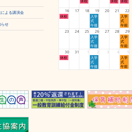
火
金
土
休校
休校
休校
2nd
5th
8th
曜
曜
曜
2026
2026
2026
日,
日,
日,
16
17
18
19
20
21
22
族による講演会
8
8
8
日
水
土
休校
入学
入学
月
月
月
曜
曜
曜
式
式
11th
14th
15th
知らせ
日,
日,
日,
午後
午前
2026
2026
2026
8
8
8
23
24
25
26
27
28
29
月
月
月
水
土
入学
入学
16th
19th
22nd
曜
曜
式
式
2026
2026
2026
日,
日,
午後
午前
8
8
30
31
1
2
3
4
5
月
月
日
水
土
休校
入学
入学
26th
29th
曜
曜
曜
式
式
2026
2026
日,
日,
日,
午後
午前
8
9
9
月
月
月
30th
2nd
5th
2026
2026
2026