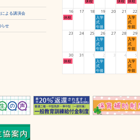
火
金
土
休校
休校
休校
2nd
5th
8th
曜
曜
曜
2026
2026
2026
日,
日,
日,
16
17
18
19
20
21
22
族による講演会
8
8
8
日
水
土
休校
入学
入学
月
月
月
曜
曜
曜
式
式
11th
14th
15th
知らせ
日,
日,
日,
午後
午前
2026
2026
2026
8
8
8
23
24
25
26
27
28
29
月
月
月
水
土
入学
入学
16th
19th
22nd
曜
曜
式
式
2026
2026
2026
日,
日,
午後
午前
8
8
30
31
1
2
3
4
5
月
月
日
水
土
休校
入学
入学
26th
29th
曜
曜
曜
式
式
2026
2026
日,
日,
日,
午後
午前
8
9
9
月
月
月
30th
2nd
5th
2026
2026
2026