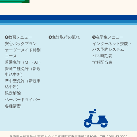
教習メニュー
免許取得の流れ
在学生メニュー
安心パックプラン
インターネット技能・
バス予約システム
オーダーメイド特別
コース
バス時刻表
普通免許（MT・AT）
学科配当表
普通二種免許（新規
申込中断）
準中型免許（新規申
込中断）
限定解除
ペーパードライバー
各種講習
兵庫県自動車学校 西宮本校／兵庫県西宮市深津町4番30号 TEL:0798-67-2200