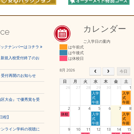
カレンダー
ice
ご入学日の案内
バックナンバーはコチラ
は午前式
は午後式
程、新規入校受付終了のお
は休校日
8月 2026
今日
、受付再開のお知らせ
日
月
火
水
木
金
土
26
27
28
29
30
31
1
水
土
入学
入学
曜
曜
式
式
地区大会』で優秀賞を受
日,
日,
午後
午前
7
8
2
3
4
5
6
7
8
月
月
日
水
土
休校
入学
入学
29th
1st
日程】
曜
曜
曜
式
式
2026
2026
日,
日,
日,
午後
午前
8
8
8
オンライン学科の視聴に
9
10
11
12
13
14
15
月
月
月