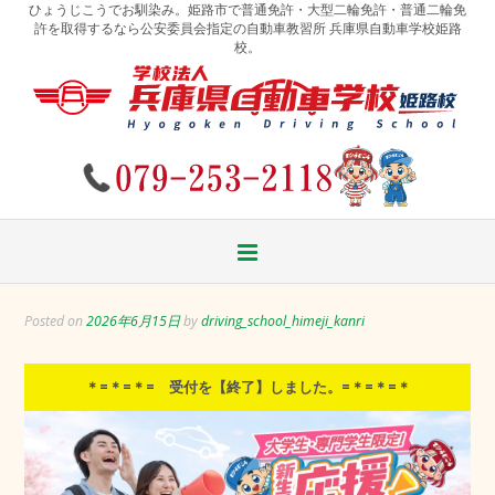
Skip
ひょうじこうでお馴染み。姫路市で普通免許・大型二輪免許・普通二輪免
to
許を取得するなら公安委員会指定の自動車教習所 兵庫県自動車学校姫路
校。
content
Posted on
2026年6月15日
by
driving_school_himeji_kanri
＊=＊=＊= 受付を【終了】しました。=＊=＊=＊